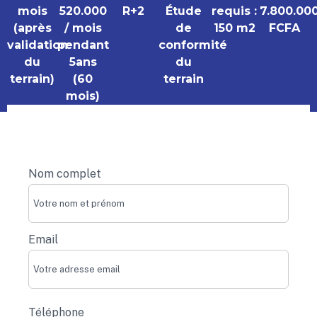
mois
520.000
R+2
Étude
requis :
7.800.00
(après
/ mois
de
150 m2
FCFA
validation
pendant
conformité
du
5ans
du
terrain)
(60
terrain
mois)
Send Message
Nom complet
Email
Téléphone