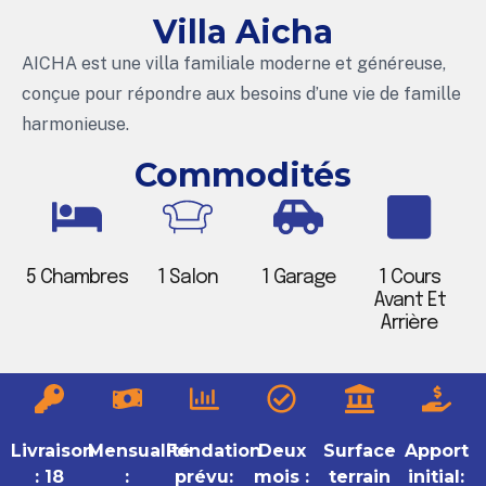
Villa Aicha
AICHA est une villa familiale moderne et généreuse,
conçue pour répondre aux besoins d’une vie de famille
harmonieuse.
Commodités
5 Chambres
1 Salon
1 Garage
1 Cours
Avant Et
Arrière
Livraison
Mensualité
Fondation
Deux
Surface
Apport
: 18
:
prévu:
mois :
terrain
initial: