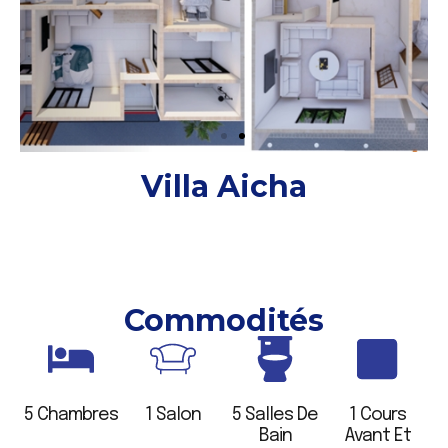
Villa Aicha
AICHA est une spacieuse villa à deux niveaux, pensé pour
le confort familiale. Au rez-de-chaussée, vous trouverez:
2 chambres, un salon lumineux, 2 toilettes, une cuisine
fonctionnelle ainsi qu’une cour avant et arrière.
Commodités
5 Chambres
1 Salon
5 Salles De
1 Cours
Bain
Avant Et